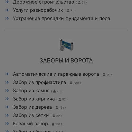
Дорожное строительство
(
61 )
Услуги разнорабочих
(
71 )
Устранение просадки фундамента и пола
ЗАБОРЫ И ВОРОТА
Автоматические и гаражные ворота
(
14 )
Забор из профнастила
(
238 )
Забор из камня
(
75 )
Забор из кирпича
(
82 )
Забор из дерева
(
151 )
Забор из сетки
(
82 )
Кованый забор
(
101 )
Забор из бетона