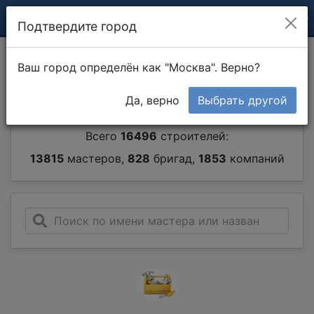
Подтвердите город
Каталог мастеров и
Ваш город определён как "Москва". Верно?
строительных компаний
Да, верно
Выбрать другой
Всего
16496
строителей:
13815
мастеров,
828
бригад,
1853
компаний