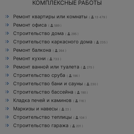
КОМПЛЕКСНЫЕ РАБОТЫ
Ремонт квартиры или комнаты
(
13 479 )
Ремонт офиса
(
589 )
Строительство дома
(
295 )
Строительство каркасного дома
(
235 )
Ремонт балкона
(
264 )
Ремонт кухни
(
733 )
Ремонт ванной или туалета
(
275 )
Строительство сруба
(
196 )
Строительство бани и сауны
(
230 )
Строительство бассейна
(
190 )
Кладка печей и каминов
(
116 )
Маркизы и навесы
(
23 )
Строительство теплицы
(
104 )
Строительство гаража
(
201 )