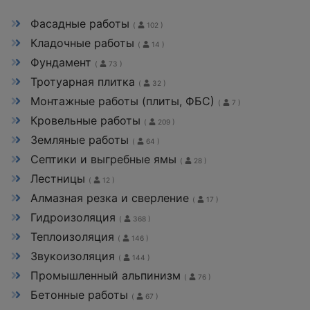
Фасадные работы
(
102 )
Кладочные работы
(
14 )
Фундамент
(
73 )
Тротуарная плитка
(
32 )
Монтажные работы (плиты, ФБС)
(
7 )
Кровельные работы
(
209 )
Земляные работы
(
64 )
Септики и выгребные ямы
(
28 )
Лестницы
(
12 )
Алмазная резка и сверление
(
17 )
Гидроизоляция
(
368 )
Теплоизоляция
(
146 )
Звукоизоляция
(
144 )
Промышленный альпинизм
(
76 )
Бетонные работы
(
67 )