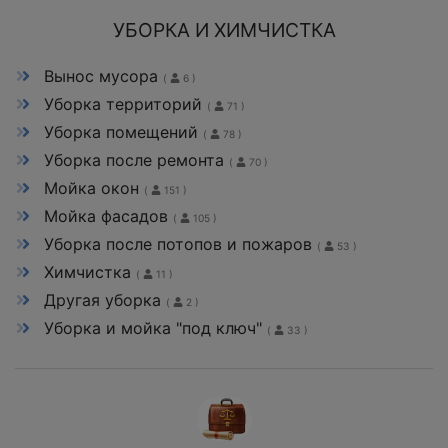
УБОРКА И ХИМЧИСТКА
Вынос мусора
(
6 )
Уборка территорий
(
71 )
Уборка помещений
(
78 )
Уборка после ремонта
(
70 )
Мойка окон
(
151 )
Мойка фасадов
(
105 )
Уборка после потопов и пожаров
(
53 )
Химчистка
(
11 )
Другая уборка
(
2 )
Уборка и мойка "под ключ"
(
33 )