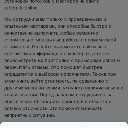
установки потолков у мастеров на сайте
rabotniki.online.
Мы сотрудничаем только с проверенными и
опытными мастерами, они способны быстро и
качественно выполнить любые ремонтно-
строительно-монтажные работы по приемлемой
стоимости. На сайте вы сможете найти всю
контактную информацию о мастерах, а также
пересмотреть их портфолио с примерами работ и
перечитать отзывы. Это поможет быстрее
определится с выбором исполнителя. Также при
этом учитывайте стоимость, по сравнению с
другими исполнителями, уточните наличие опыта и
квалификации. Перед началом сотрудничества
обязательно обговорите срок сдачи объекта и
полную стоимость, это поможет избежать
неприятных ситуаций.