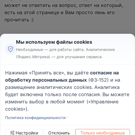
может не ответить на вопрос, ответ на который,
есть на этой странице и Вам просто лень его
прочитать :)
Мы используем файлы cookies
Необходимые — для работы сайта. Аналитические
(Яндекс.Метрика) — для улучшения сервиса.
Реклама
Правила
Нажимая «Принять все», вы даёте
согласие на
Пользовательское соглашение
обработку персональных данных
(ФЗ‑152) и на
Политика конфиденциальности
размещение аналитических cookies. Аналитика
Вопрос - Ответ
|
О проекте
будет включена только после согласия. Вы можете
изменить выбор в любой момент («Управление
cookies»).
© 2026
Rabotniki.online
Политика конфиденциальности
·
Настройки
Отклонить
Только необходимые