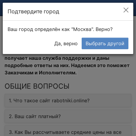
Подтвердите город
Ваш город определён как "Москва". Верно?
Информационный центр
Да, верно
Выбрать другой
В этом разделе собраны все вопросы, которые
получает наша служба поддержки и даны
подробные ответы на них. Надеемся это поможет
Заказчикам и Исполнителям.
ОБЩИЕ ВОПРОСЫ
1. Что такое сайт rabotniki.online?
2. Ваш сайт платный?
3. Как Вы рассчитываете средние цены на все