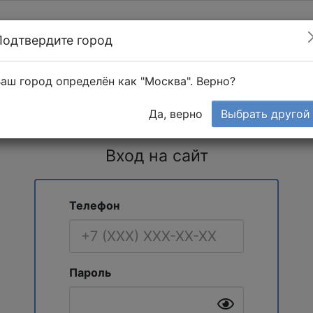
Подтвердите город
Найти мастера
т в 1-к квартире
аш город определён как "Москва". Верно?
Тендеры
Да, верно
Выбрать другой
Вход на сайт
Телефон
Пароль