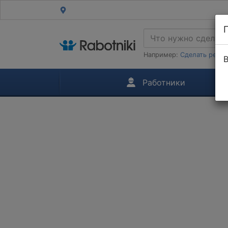
Например:
Сделать ремон
В
Работники