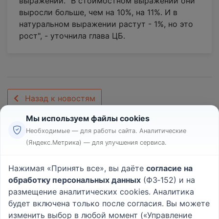
выражении. "В стоимостном выражении они
выросли больше, чем на 10%, на 11%. И в
натуральном выражении растут - 1%, но это
рост", - уточнила глава ЦБ.
Назад к новостям
Мы используем файлы cookies
Необходимые — для работы сайта. Аналитические
(Яндекс.Метрика) — для улучшения сервиса.
Реклама
Правила
Нажимая «Принять все», вы даёте
согласие на
Пользовательское соглашение
обработку персональных данных
(ФЗ‑152) и на
Политика конфиденциальности
размещение аналитических cookies. Аналитика
Вопрос - Ответ
|
О проекте
будет включена только после согласия. Вы можете
изменить выбор в любой момент («Управление