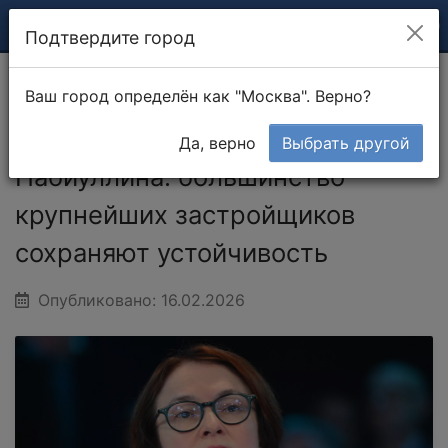
Подтвердите город
Ваш город определён как "Москва". Верно?
Главная
Новости
Набиуллина: большинство
крупнейших застройщиков сохраняют
Да, верно
Выбрать другой
устойчивость
Набиуллина: большинство
крупнейших застройщиков
сохраняют устойчивость
Опубликовано: 16.02.2026