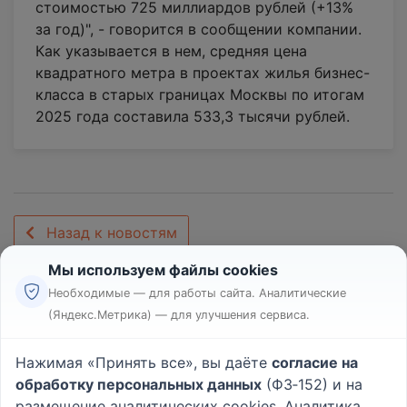
стоимостью 725 миллиардов рублей (+13%
за год)", - говорится в сообщении компании.
Как указывается в нем, средняя цена
квадратного метра в проектах жилья бизнес-
класса в старых границах Москвы по итогам
2025 года составила 533,3 тысячи рублей.
Назад к новостям
Мы используем файлы cookies
Необходимые — для работы сайта. Аналитические
(Яндекс.Метрика) — для улучшения сервиса.
Реклама
Правила
Нажимая «Принять все», вы даёте
согласие на
Пользовательское соглашение
обработку персональных данных
(ФЗ‑152) и на
Политика конфиденциальности
размещение аналитических cookies. Аналитика