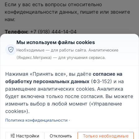
Если у вас есть вопросы относительно
конфиденциальности данных, пишите или звоните
нам:
Телефон:
+7 (918) 444-14-04
Мы используем файлы cookies
Необходимые — для работы сайта. Аналитические
(Яндекс.Метрика) — для улучшения сервиса.
Реклама
Правила
Нажимая «Принять все», вы даёте
согласие на
Пользовательское соглашение
обработку персональных данных
(ФЗ‑152) и на
Политика конфиденциальности
размещение аналитических cookies. Аналитика
Вопрос - Ответ
|
О проекте
будет включена только после согласия. Вы можете
изменить выбор в любой момент («Управление
cookies»).
© 2026
Rabotniki.online
Политика конфиденциальности
·
Настройки
Отклонить
Только необходимые