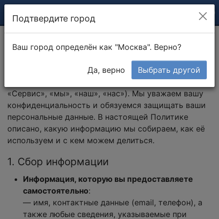
Подтвердите город
Ваш город определён как "Москва". Верно?
Политика конфиденциальности
Да, верно
Выбрать другой
Добро пожаловать на
rabotniki.online
(далее —
«Сервис», «мы», «наш», «нас»). Мы уважаем вашу
конфиденциальность и обязуемся защищать ваши
персональные данные. В настоящей Политике
описано, какую информацию мы собираем, как её
используем и с кем можем делиться.
1. Сбор информации
Информация, которую вы предоставляете
самостоятельно
:
— имя, контактные данные (email, телефон), а
также любые сведения, указываемые при