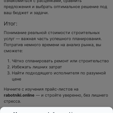
ознакомиться с расценками, сравнить
предложения и выбрать оптимальное решение под
ваш бюджет и задачи.
Итог:
Понимание реальной стоимости строительных
услуг — важная часть успешного планирования.
Потратив немного времени на анализ рынка, вы
сможете:
Чётко спланировать ремонт или строительство
Избежать лишних затрат
Найти подходящего исполнителя по разумной
цене
Начните с изучения прайс-листов на
rabotniki.online
— и стройте уверенно, без лишнего
стресса.