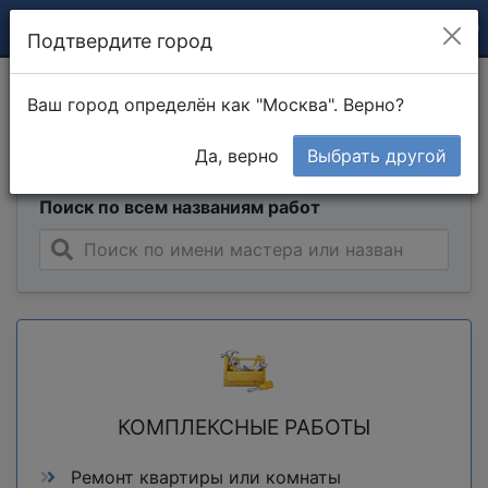
Подтвердите город
Расценки на строительные
Ваш город определён как "Москва". Верно?
работы и ремонт
Да, верно
Выбрать другой
Поиск по всем названиям работ
КОМПЛЕКСНЫЕ РАБОТЫ
Ремонт квартиры или комнаты